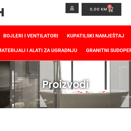
0
0,00
KM
BOJLERI I VENTILATORI
KUPATILSKI NAMJEŠTAJ
ATERIJALI I ALATI ZA UGRADNJU
GRANITNI SUDOPE
Proizvodi