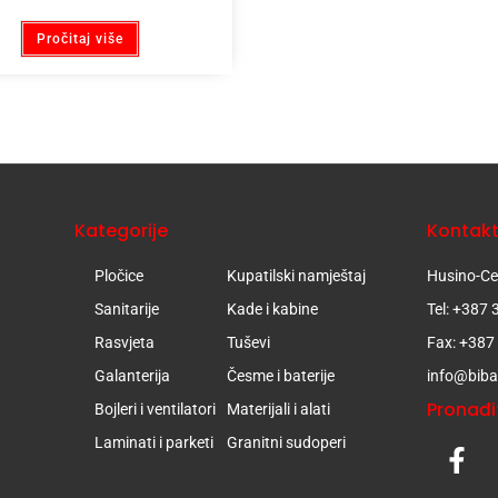
Pročitaj više
Kategorije
Kontak
Pločice
Kupatilski namještaj
Husino-Cer
Sanitarije
Kade i kabine
Tel: +387
Rasvjeta
Tuševi
Fax: +387
Galanterija
Česme i baterije
info@biba
Pronađi
Bojleri i ventilatori
Materijali i alati
Laminati i parketi
Granitni sudoperi