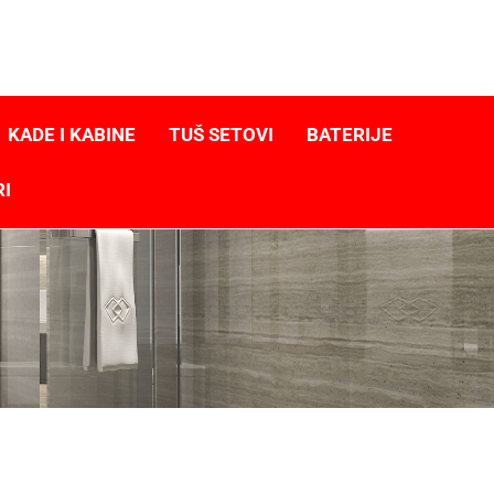
KADE I KABINE
TUŠ SETOVI
BATERIJE
RI