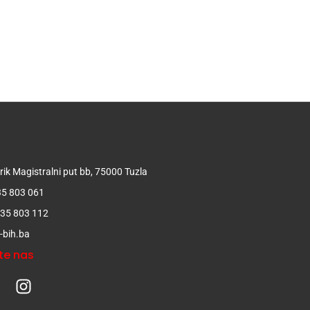
t
ik Magistralni put bb, 75000 Tuzla
 35 803 061
 35 803 112
-bih.ba
te nas