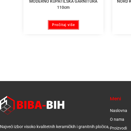
MODERNO KUPATILSKA GARNITURA
NORD K
110cm
Pročitaj više
Meni
Naslovna
O nama
Najveći izbor visoko kvalitetnih keramičkih i granitnih pločica,
Proizvodi