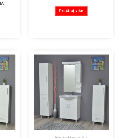
SA
Pročitaj više
Kupatilski namještaj