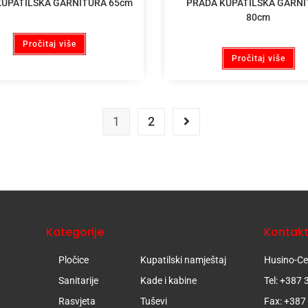
UPATILSKA GARNITURA 65cm
PRADA KUPATILSKA GARN
80cm
Pročitaj više
Pročitaj više
1
2
Kategorije
Kontak
Pločice
Kupatilski namještaj
Husino-Cer
Sanitarije
Kade i kabine
Tel: +387
Rasvjeta
Tuševi
Fax: +387