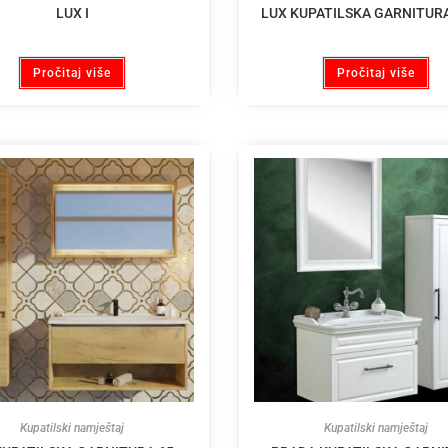
LUX I
LUX KUPATILSKA GARNITUR
Pročitaj više
Pročitaj više
Kupatilski namještaj
Kupatilski namještaj