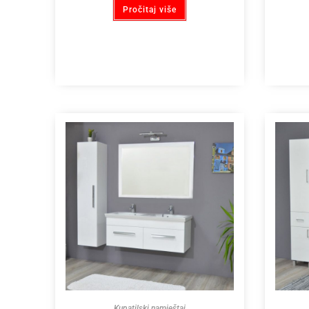
Pročitaj više
Kupatilski namještaj