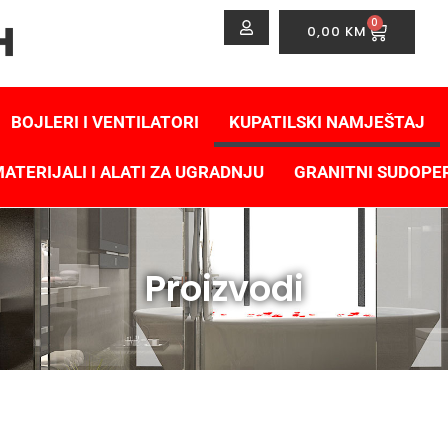
0
0,00
KM
BOJLERI I VENTILATORI
KUPATILSKI NAMJEŠTAJ
ATERIJALI I ALATI ZA UGRADNJU
GRANITNI SUDOPE
Proizvodi