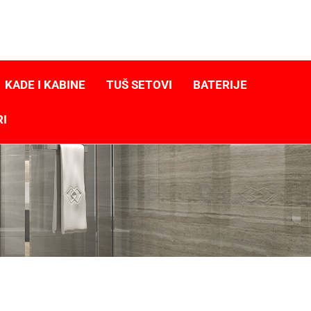
KADE I KABINE
TUŠ SETOVI
BATERIJE
RI