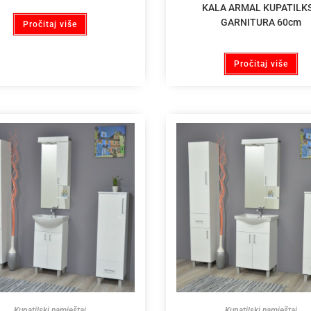
KALA ARMAL KUPATILK
GARNITURA 60cm
Pročitaj više
Pročitaj više
Kupatilski namještaj
Kupatilski namještaj