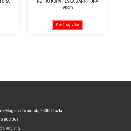
ITURA
RETRO KUPATILSKA GARNITURA
90cm
Pročitaj više
t
ik Magistralni put bb, 75000 Tuzla
 35 803 061
 35 803 112