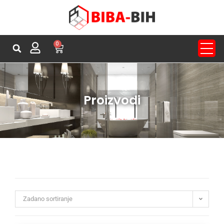
0
Proizvodi
Zadano sortiranje