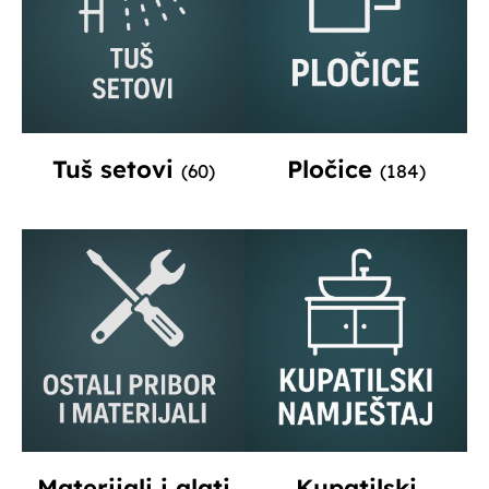
Tuš setovi
Pločice
(60)
(184)
Materijali i alati
Kupatilski