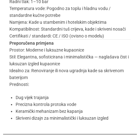
Radni tlak: 1–10 bar
Temperatura vode: Pogodno za toplu i hladnu vodu /
standardne kućne potrebe
Namjena: Kade u stambenim i hotelskim objektima
Kompatibilnost: Standardni tuš crijeva, kade i skriveni nosači
Certifikati / standardi: CE / ISO (ovisno o modelu)
Preporučena primjena
Prostor: Moderne i luksuzne kupaonice
Stil: Elegantna, sofisticirana i minimalistička — naglašava čist i
luksuzan izgled kupaonice
Idealno za: Renoviranje ili nova ugradnja kade sa skrivenom
baterijom
Prednosti:
Dug vijek trajanja
Precizna kontrola protoka vode
Keramički mehanizam bez kapanja
Skriveni dizajn za minimalistički i luksuzan izgled