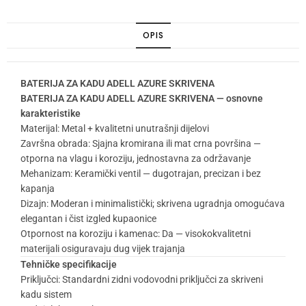
OPIS
BATERIJA ZA KADU ADELL AZURE SKRIVENA
BATERIJA ZA KADU ADELL AZURE SKRIVENA — osnovne
karakteristike
Materijal: Metal + kvalitetni unutrašnji dijelovi
Završna obrada: Sjajna kromirana ili mat crna površina —
otporna na vlagu i koroziju, jednostavna za održavanje
Mehanizam: Keramički ventil — dugotrajan, precizan i bez
kapanja
Dizajn: Moderan i minimalistički; skrivena ugradnja omogućava
elegantan i čist izgled kupaonice
Otpornost na koroziju i kamenac: Da — visokokvalitetni
materijali osiguravaju dug vijek trajanja
Tehničke specifikacije
Priključci: Standardni zidni vodovodni priključci za skriveni
kadu sistem