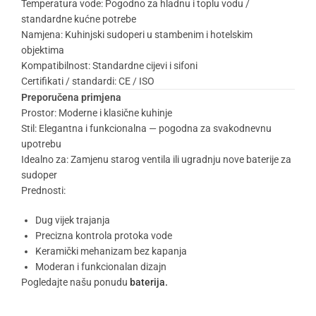
Temperatura vode: Pogodno za hladnu i toplu vodu /
standardne kućne potrebe
Namjena: Kuhinjski sudoperi u stambenim i hotelskim
objektima
Kompatibilnost: Standardne cijevi i sifoni
Certifikati / standardi: CE / ISO
Preporučena primjena
Prostor: Moderne i klasične kuhinje
Stil: Elegantna i funkcionalna — pogodna za svakodnevnu
upotrebu
Idealno za: Zamjenu starog ventila ili ugradnju nove baterije za
sudoper
Prednosti:
Dug vijek trajanja
Precizna kontrola protoka vode
Keramički mehanizam bez kapanja
Moderan i funkcionalan dizajn
Pogledajte našu ponudu
baterija.