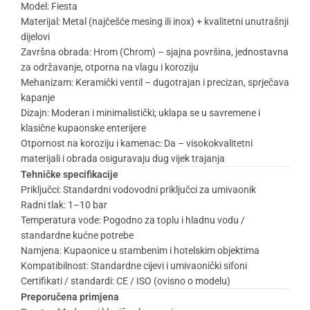
Model: Fiesta
Materijal: Metal (najčešće mesing ili inox) + kvalitetni unutrašnji
dijelovi
Završna obrada: Hrom (Chrom) – sjajna površina, jednostavna
za održavanje, otporna na vlagu i koroziju
Mehanizam: Keramički ventil – dugotrajan i precizan, sprječava
kapanje
Dizajn: Moderan i minimalistički; uklapa se u savremene i
klasične kupaonske enterijere
Otpornost na koroziju i kamenac: Da – visokokvalitetni
materijali i obrada osiguravaju dug vijek trajanja
Tehničke specifikacije
Priključci: Standardni vodovodni priključci za umivaonik
Radni tlak: 1–10 bar
Temperatura vode: Pogodno za toplu i hladnu vodu /
standardne kućne potrebe
Namjena: Kupaonice u stambenim i hotelskim objektima
Kompatibilnost: Standardne cijevi i umivaonički sifoni
Certifikati / standardi: CE / ISO (ovisno o modelu)
Preporučena primjena