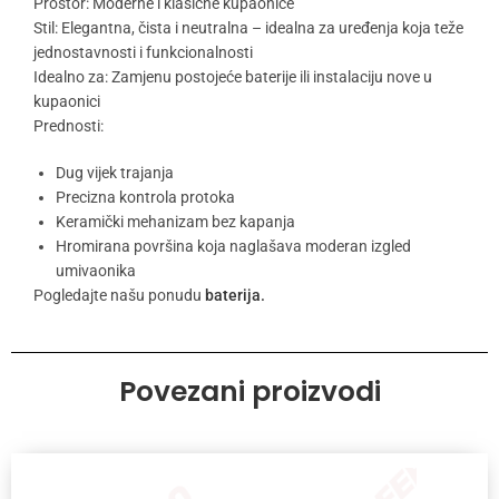
Prostor: Moderne i klasične kupaonice
Stil: Elegantna, čista i neutralna – idealna za uređenja koja teže
jednostavnosti i funkcionalnosti
Idealno za: Zamjenu postojeće baterije ili instalaciju nove u
kupaonici
Prednosti:
Dug vijek trajanja
Precizna kontrola protoka
Keramički mehanizam bez kapanja
Hromirana površina koja naglašava moderan izgled
umivaonika
Pogledajte našu ponudu
baterija.
Povezani proizvodi