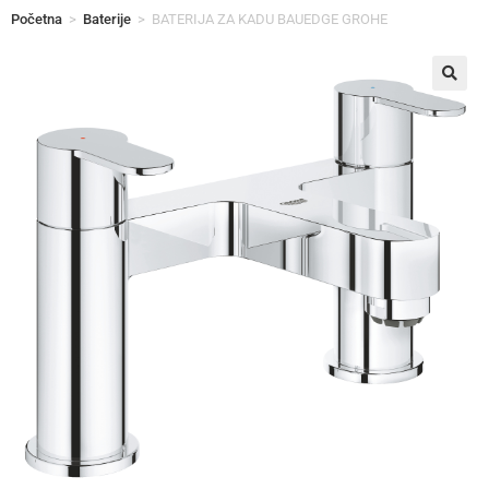
Početna
>
Baterije
>
BATERIJA ZA KADU BAUEDGE GROHE
🔍