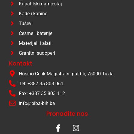
Kupatilski namještaj
Kade i kabine
Tuševi
Česme i baterije
Materijali i alati
Granitni sudoperi
Kontakt
Husino-Cerik Magistralni put bb, 75000 Tuzla
Tel: +387 35 803 061
Fax: +387 35 803 112
info@biba-bih.ba
Pronađite nas