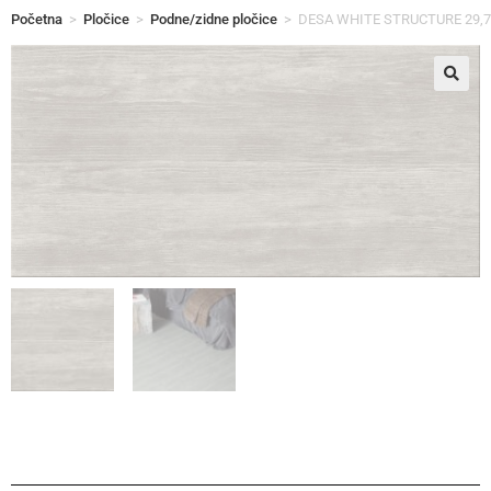
Početna
>
Pločice
>
Podne/zidne pločice
>
DESA WHITE STRUCTURE 29,7
🔍