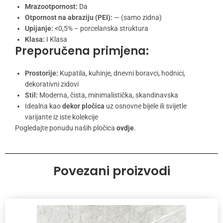
Mrazootpornost:
Da
Otpornost na abraziju (PEI):
— (samo zidna)
Upijanje:
<0,5% – porcelanska struktura
Klasa:
I Klasa
Preporučena primjena:
Prostorije:
Kupatila, kuhinje, dnevni boravci, hodnici,
dekorativni zidovi
Stil:
Moderna, čista, minimalistička, skandinavska
Idealna kao
dekor pločica
uz osnovne bijele ili svijetle
varijante iz iste kolekcije
Pogledajte ponudu naših pločica
ovdje
.
Povezani proizvodi