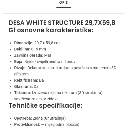
OPIS
DESA WHITE STRUCTURE 29,7X59,8
G1 osnovne karakteristike:
Dimenzije:
29,7 x 59,8 cm
Debljina:
8–9 mm
Završna obrada:
Mat
Boja:
Bijela / svijetli neutralni tonovi
Dizajn:
Dekorativna strukturirana površina s modernim 3D
efektom
Rektificirana:
Da
Glazirana:
Da
Tekstura:
Izražena reljefna tekstura (3D struktura),
savršena za dekor zidove
Tehničke specifikacije:
Upotreba:
Zidna (unutrašnja)
Protivkliznost:
— (nije podna pločica)