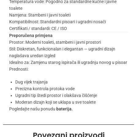
Temperatura vode: Pogodno za standardne kućne i javne
toalete
Namjena: Stambeni i javni toaleti
Kompatibilnost: Standardni pisoari i ugradni nosači
Certifikati / standardi: CE / ISO
Preporučena primjena
Prostor: Moderni toaleti, stambeni i javni prostori
Stil: Diskretan, funkcionalan i elegantan — ugradni dizajn
naglašava uredan izgled
Idealno za: Zamjenu starog ispirača ili ugradnju novog u pisoar
Prednosti:
Dug vijek trajanja
Precizna kontrola protoka vode
Ugradni tip štedi prostor i olakšava čišćenje
Moderan dizajn koji se uklapa u sve toalete
Pogledajte našu ponudu
baterija.
Povezani proizvodi