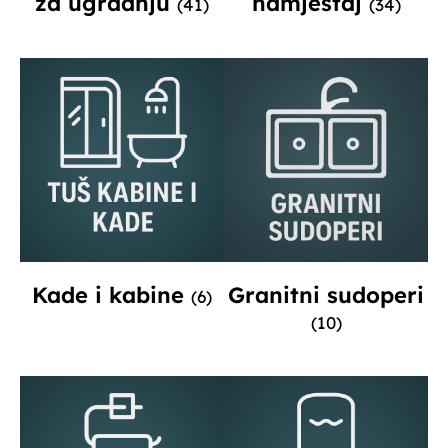
za ugradnju
namještaj
(41)
(34)
Kade i kabine
Granitni sudoperi
(6)
(10)