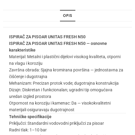
OPIS
ISPIRAČ ZA PISOAR UNITAS FRESH N50
ISPIRAČ ZA PISOAR UNITAS FRESH N50 — osnovne
karakteristike
Materijal: Metalni i plastični dijelovi visokog kvaliteta, otporni
na vlagu i koroziju
Završna obrada: Sjajna kromirana površina — jednostavna za
čišćenje i dugotrajna
Mehanizam: Precizan protok vode; dugotrajna konstrukcija
Dizajn: Diskretan i funkcionalan; ugradni tip omogućava
uredan izgled prostora
Otpornost na koroziju i kamenac: Da — visokokvalitetni
materijali osiguravaju dugotrajnost
Tehničke specifikacije
Priključci: Standardni vodovodni priključci za pisoar
Radni tlak: 1–10 bar