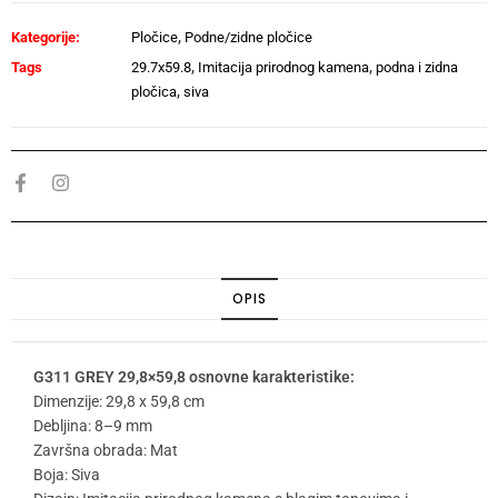
Kategorije:
Pločice
,
Podne/zidne pločice
Tags
29.7x59.8
,
Imitacija prirodnog kamena
,
podna i zidna
pločica
,
siva
OPIS
G311 GREY 29,8×59,8 osnovne karakteristike:
Dimenzije: 29,8 x 59,8 cm
Debljina: 8–9 mm
Završna obrada: Mat
Boja: Siva