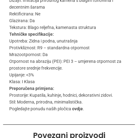
Dizajn: Imitacija prirodnog kamena s blagim tonovima i
decentnim šarama
Rektificirana: Ne
Glazirana: Da
Tekstura: Blago reljefna, kamenasta struktura
Tehničke specifikacije:
Upotreba: Zidna i podna, unutrašnja
Protivkliznost: R9 – standardna otpornost
Mrazootpornost: Da
Otpornost na abraziju (PEI): PEI 3 – umjerena otpornost za
prostore srednje frekvencije.
Upijanje: <3%
Klasa: I Klasa
Preporučena primjena:
Prostorije: Kupatila, kuhinje, hodnici, dekorativni zidovi.
Stil: Moderna, prirodna, minimalistička.
Pogledajte ponudu naših pločica
ovdje
.
Povezani proizvodi