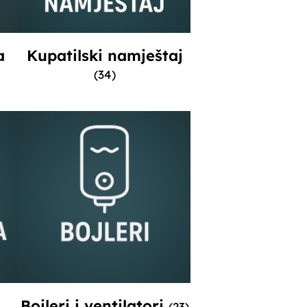
a
Kupatilski namještaj
(34)
Bojleri i ventilatori
(23)