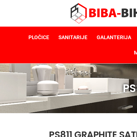
PLOČICE
SANITARIJE
GALANTERIJA
M
PS
PS811 GRAPHITE SAT