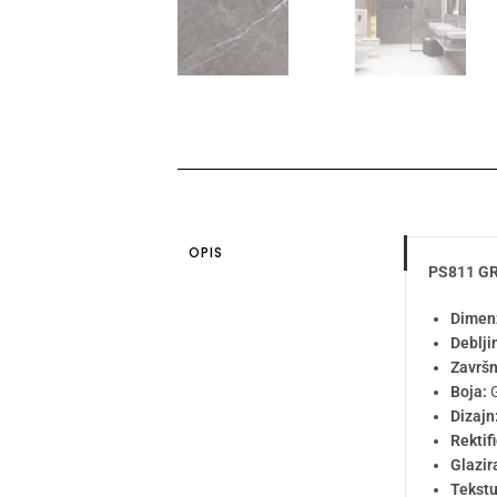
OPIS
PS811 GR
Dimenz
Deblji
Završn
Boja:
G
Dizajn
Rektif
Glazir
Tekstu