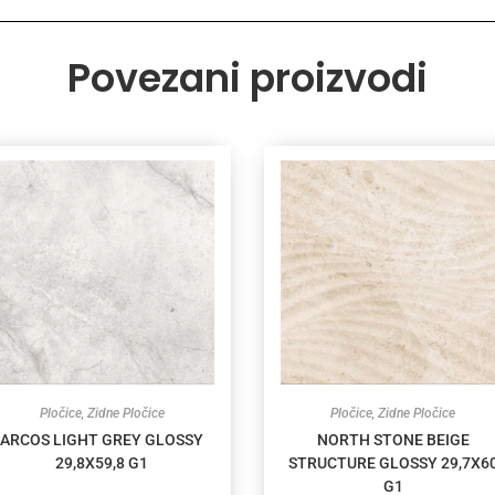
Povezani proizvodi
Pločice
,
Zidne Pločice
Pločice
,
Zidne Pločice
ARCOS LIGHT GREY GLOSSY
NORTH STONE BEIGE
29,8X59,8 G1
STRUCTURE GLOSSY 29,7X6
G1