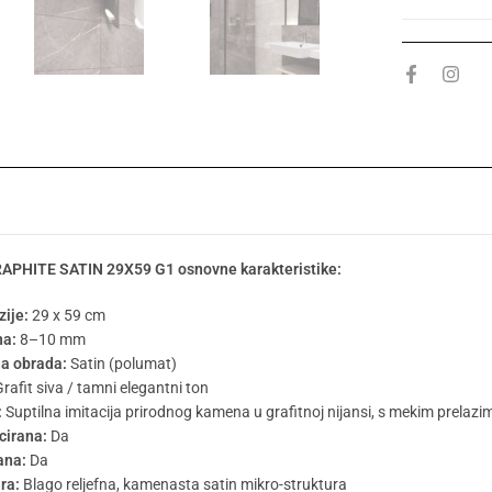
APHITE SATIN 29X59 G1 osnovne karakteristike:
ije:
29 x 59 cm
na:
8–10 mm
a obrada:
Satin (polumat)
rafit siva / tamni elegantni ton
:
Suptilna imitacija prirodnog kamena u grafitnoj nijansi, s mekim prelaz
icirana:
Da
ana:
Da
ra:
Blago reljefna, kamenasta satin mikro-struktura