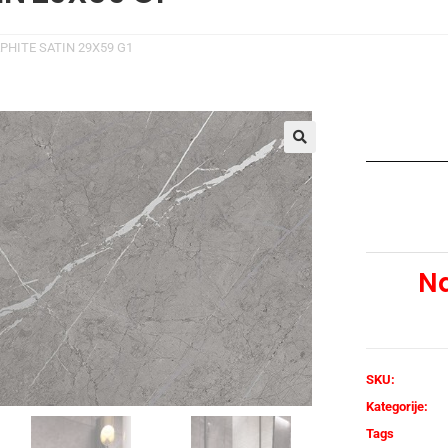
PHITE SATIN 29X59 G1
🔍
Na
SKU:
Kategorije:
Tags