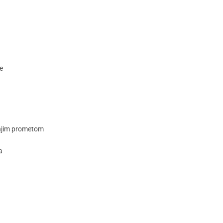
e
manjim prometom
a