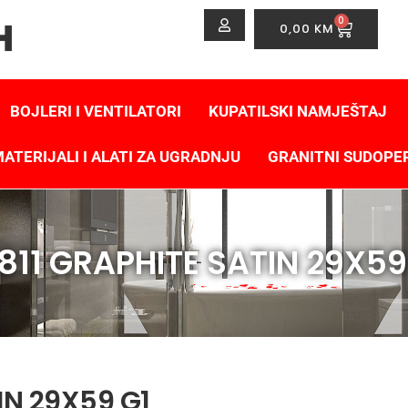
0
0,00
KM
BOJLERI I VENTILATORI
KUPATILSKI NAMJEŠTAJ
ATERIJALI I ALATI ZA UGRADNJU
GRANITNI SUDOPE
811 GRAPHITE SATIN 29X59
IN 29X59 G1