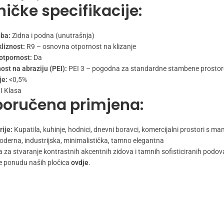
ičke specifikacije:
ba:
Zidna i podna (unutrašnja)
kliznost:
R9 – osnovna otpornost na klizanje
otpornost:
Da
ost na abraziju (PEI):
PEI 3 – pogodna za standardne stambene prostor
je:
<0,5%
I Klasa
poručena primjena:
rije:
Kupatila, kuhinje, hodnici, dnevni boravci, komercijalni prostori s 
derna, industrijska, minimalistička, tamno elegantna
a za stvaranje kontrastnih akcentnih zidova i tamnih sofisticiranih podov
e ponudu naših pločica
ovdje
.