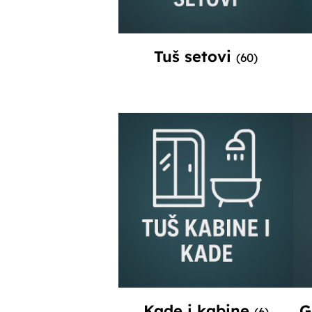
Tuš setovi
(60)
Kade i kabine
G
(6)