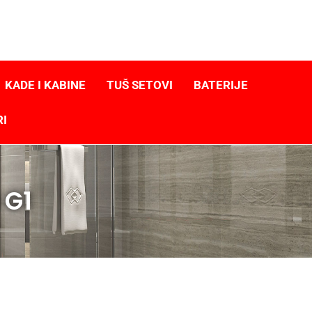
KADE I KABINE
TUŠ SETOVI
BATERIJE
RI
 G1