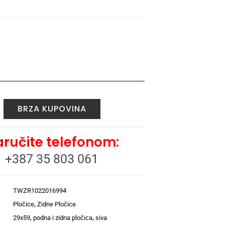
BRZA KUPOVINA
ručite telefonom:
+387 35 803 061
TWZR1022016994
Pločice
,
Zidne Pločice
29x59
,
podna i zidna pločica
,
siva