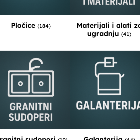
Pločice
Materijali i alati z
(184)
ugradnju
(41)
ranitni sudoperi
Galanterija
(10)
(44)