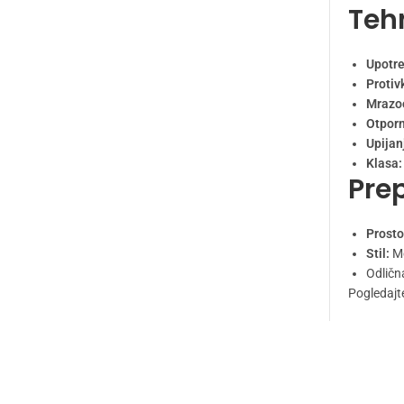
Tehn
Upotre
Protiv
Mrazo
Otporn
Upijan
Klasa:
Pre
Prosto
Stil:
Mo
Odličn
Pogledajt