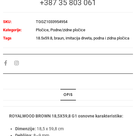
+387 35 803 061
SKU:
TGGZ1033954954
Kategorije:
Pločice
,
Podne/zidne pločice
Tags
18.5x59.8
,
braun
,
imitacija drveta
,
podna i zidna pločica
OPIS
ROYALWOOD BROWN 18,5X59,8 G1 osnovne karakteristike:
Dimenzije:
18,5 x 59,8 cm
Debljina:
8–9 mm