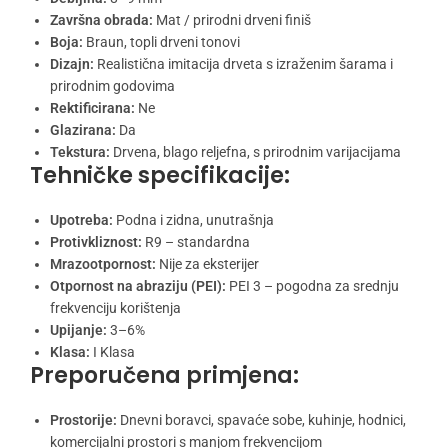
Završna obrada:
Mat / prirodni drveni finiš
Boja:
Braun, topli drveni tonovi
Dizajn:
Realistična imitacija drveta s izraženim šarama i
prirodnim godovima
Rektificirana:
Ne
Glazirana:
Da
Tekstura:
Drvena, blago reljefna, s prirodnim varijacijama
Tehničke specifikacije:
Upotreba:
Podna i zidna, unutrašnja
Protivkliznost:
R9 – standardna
Mrazootpornost:
Nije za eksterijer
Otpornost na abraziju (PEI):
PEI 3 – pogodna za srednju
frekvenciju korištenja
Upijanje:
3–6%
Klasa:
I Klasa
Preporučena primjena:
Prostorije:
Dnevni boravci, spavaće sobe, kuhinje, hodnici,
komercijalni prostori s manjom frekvencijom