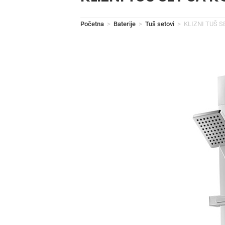
Početna
>
Baterije
>
Tuš setovi
>
KLIZNI TUŠ 