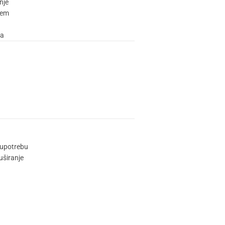
nje
čem
da
 upotrebu
uširanje