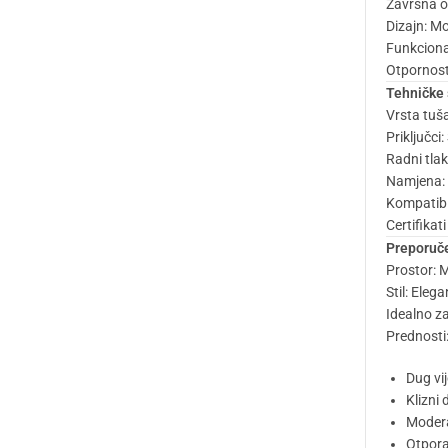
Završna o
Dizajn: Mo
Funkciona
Otpornost 
Tehničke 
Vrsta tuš
Priključci
Radni tla
Namjena: 
Kompatibil
Certifikat
Preporuč
Prostor: 
Stil: Ele
Idealno za
Prednosti
Dug vij
Klizni
Modera
Otpora