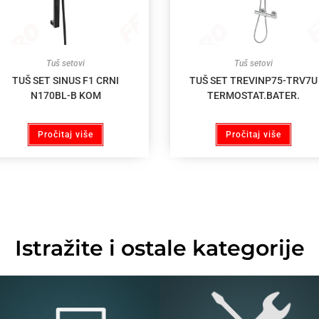
Tuš setovi
Tuš setovi
TUŠ SET SINUS F1 CRNI
TUŠ SET TREVINP75-TRV7U
N170BL-B KOM
TERMOSTAT.BATER.
Pročitaj više
Pročitaj više
Istražite i ostale kategorije