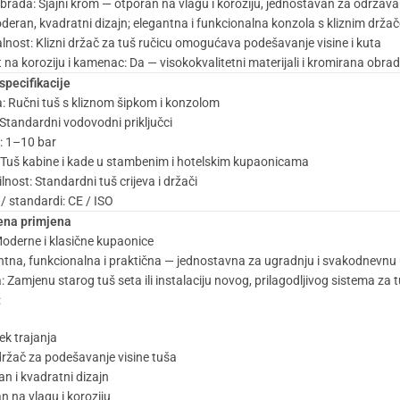
brada: Sjajni krom — otporan na vlagu i koroziju, jednostavan za održava
deran, kvadratni dizajn; elegantna i funkcionalna konzola s kliznim drža
lnost: Klizni držač za tuš ručicu omogućava podešavanje visine i kuta
na koroziju i kamenac: Da — visokokvalitetni materijali i kromirana obra
specifikacije
a: Ručni tuš s kliznom šipkom i konzolom
: Standardni vodovodni priključci
k: 1–10 bar
Tuš kabine i kade u stambenim i hotelskim kupaonicama
nost: Standardni tuš crijeva i držači
i / standardi: CE / ISO
ena primjena
Moderne i klasične kupaonice
gantna, funkcionalna i praktična — jednostavna za ugradnju i svakodnevnu
: Zamjenu starog tuš seta ili instalaciju novog, prilagodljivog sistema za t
:
ek trajanja
 držač za podešavanje visine tuša
n i kvadratni dizajn
n na vlagu i koroziju