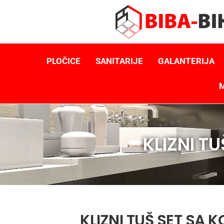
PLOČICE
SANITARIJE
GALANTERIJA
M
KLIZNI T
KLIZNI TUŠ SET SA