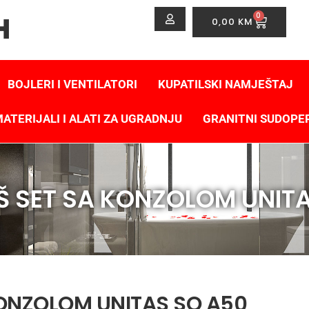
0
0,00
KM
BOJLERI I VENTILATORI
KUPATILSKI NAMJEŠTAJ
ATERIJALI I ALATI ZA UGRADNJU
GRANITNI SUDOPE
UŠ SET SA KONZOLOM UNIT
 KONZOLOM UNITAS SQ A50