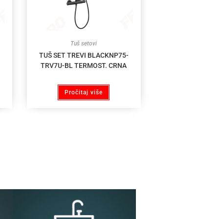
Tuš setovi
TUŠ SET TREVI BLACKNP75-
TRV7U-BL TERMOST. CRNA
Pročitaj više