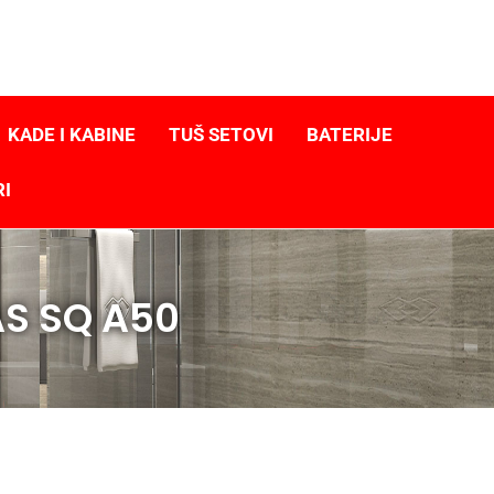
KADE I KABINE
TUŠ SETOVI
BATERIJE
RI
AS SQ A50