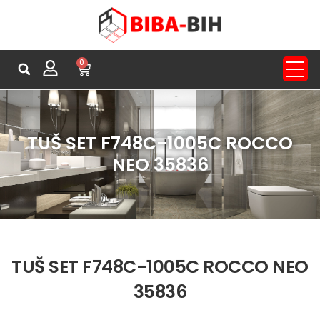
0
TUŠ SET F748C-1005C ROCCO
NEO 35836
TUŠ SET F748C-1005C ROCCO NEO
35836