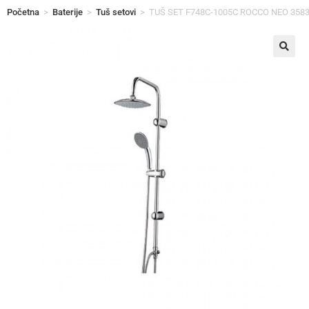
Početna
>
Baterije
>
Tuš setovi
>
TUŠ SET F748C-1005C ROCCO NEO 358