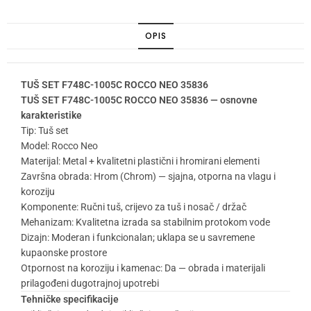
OPIS
TUŠ SET F748C-1005C ROCCO NEO 35836
TUŠ SET F748C-1005C ROCCO NEO 35836 — osnovne
karakteristike
Tip: Tuš set
Model: Rocco Neo
Materijal: Metal + kvalitetni plastični i hromirani elementi
Završna obrada: Hrom (Chrom) — sjajna, otporna na vlagu i
koroziju
Komponente: Ručni tuš, crijevo za tuš i nosač / držač
Mehanizam: Kvalitetna izrada sa stabilnim protokom vode
Dizajn: Moderan i funkcionalan; uklapa se u savremene
kupaonske prostore
Otpornost na koroziju i kamenac: Da — obrada i materijali
prilagođeni dugotrajnoj upotrebi
Tehničke specifikacije