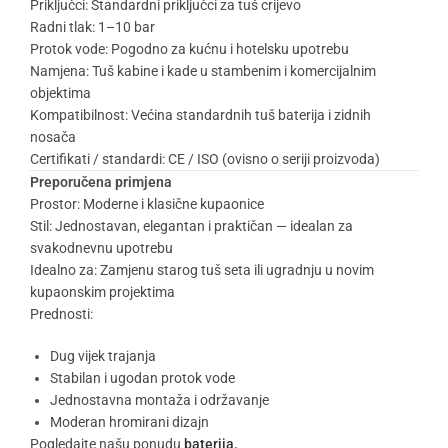
Priključci: Standardni priključci za tuš crijevo
Radni tlak: 1–10 bar
Protok vode: Pogodno za kućnu i hotelsku upotrebu
Namjena: Tuš kabine i kade u stambenim i komercijalnim
objektima
Kompatibilnost: Većina standardnih tuš baterija i zidnih
nosača
Certifikati / standardi: CE / ISO (ovisno o seriji proizvoda)
Preporučena primjena
Prostor: Moderne i klasične kupaonice
Stil: Jednostavan, elegantan i praktičan — idealan za
svakodnevnu upotrebu
Idealno za: Zamjenu starog tuš seta ili ugradnju u novim
kupaonskim projektima
Prednosti:
Dug vijek trajanja
Stabilan i ugodan protok vode
Jednostavna montaža i održavanje
Moderan hromirani dizajn
Pogledajte našu ponudu
baterija.