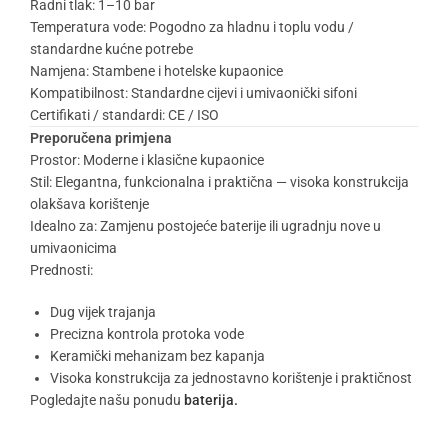
Radni tlak: 1–10 bar
Temperatura vode: Pogodno za hladnu i toplu vodu /
standardne kućne potrebe
Namjena: Stambene i hotelske kupaonice
Kompatibilnost: Standardne cijevi i umivaonički sifoni
Certifikati / standardi: CE / ISO
Preporučena primjena
Prostor: Moderne i klasične kupaonice
Stil: Elegantna, funkcionalna i praktična — visoka konstrukcija
olakšava korištenje
Idealno za: Zamjenu postojeće baterije ili ugradnju nove u
umivaonicima
Prednosti:
Dug vijek trajanja
Precizna kontrola protoka vode
Keramički mehanizam bez kapanja
Visoka konstrukcija za jednostavno korištenje i praktičnost
Pogledajte našu ponudu
baterija.