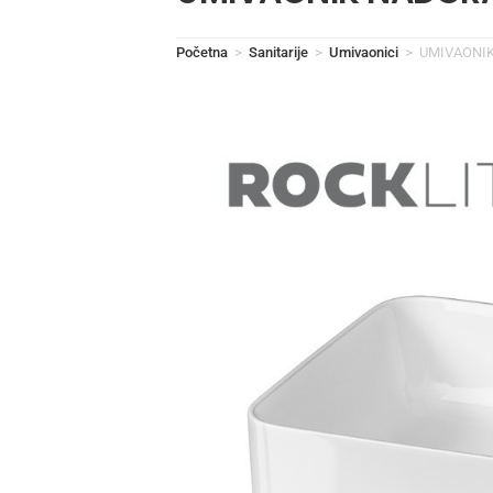
Početna
>
Sanitarije
>
Umivaonici
>
UMIVAONIK