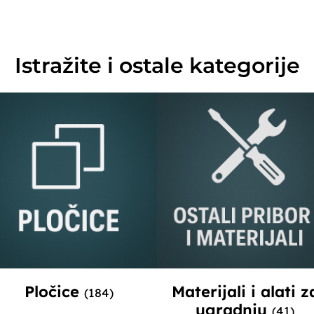
Istražite i ostale kategorije
Pločice
Materijali i alati z
(184)
ugradnju
(41)