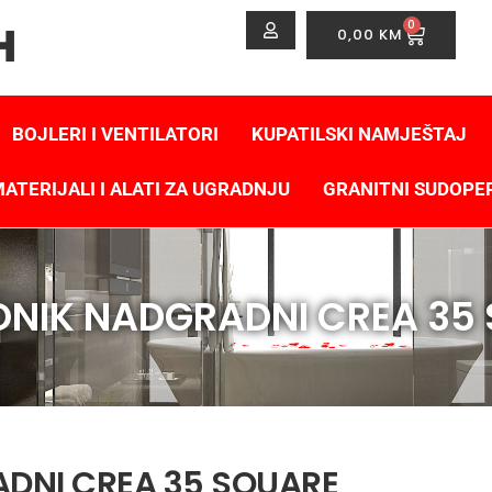
0
0,00
KM
BOJLERI I VENTILATORI
KUPATILSKI NAMJEŠTAJ
ATERIJALI I ALATI ZA UGRADNJU
GRANITNI SUDOPE
NIK NADGRADNI CREA 35
DNI CREA 35 SQUARE