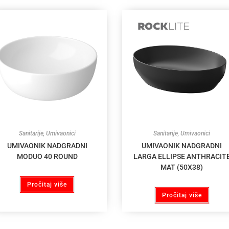
Sanitarije
,
Umivaonici
Sanitarije
,
Umivaonici
UMIVAONIK NADGRADNI
UMIVAONIK NADGRADNI
MODUO 40 ROUND
LARGA ELLIPSE ANTHRACIT
MAT (50X38)
Pročitaj više
Pročitaj više