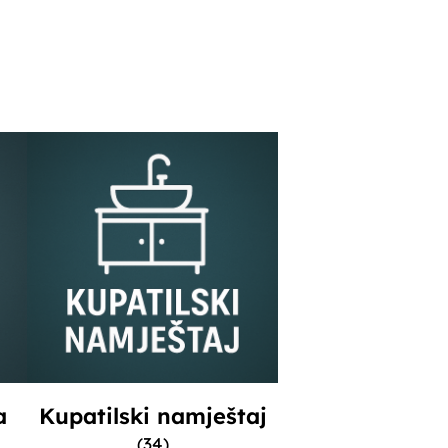
a
Kupatilski namještaj
(34)