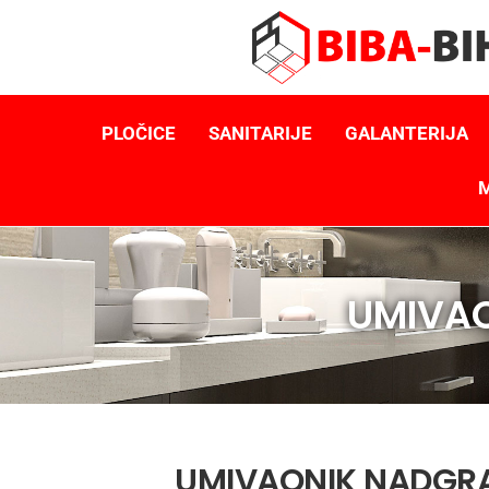
PLOČICE
SANITARIJE
GALANTERIJA
M
UMIVAO
UMIVAONIK NADGRA