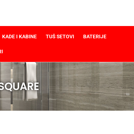
KADE I KABINE
TUŠ SETOVI
BATERIJE
RI
 SQUARE