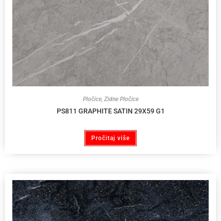
Pločice
,
Zidne Pločice
PS811 GRAPHITE SATIN 29X59 G1
Pročitaj više