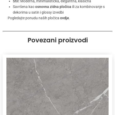
Stil:
Moderna, minimalistička, elegantna, klasična
Savršena kao
osnovna zidna pločica
ili za kombinovanje s
dekorima u satin i glossy izvedbi
Pogledajte ponudu naših pločica
ovdje
.
Povezani proizvodi