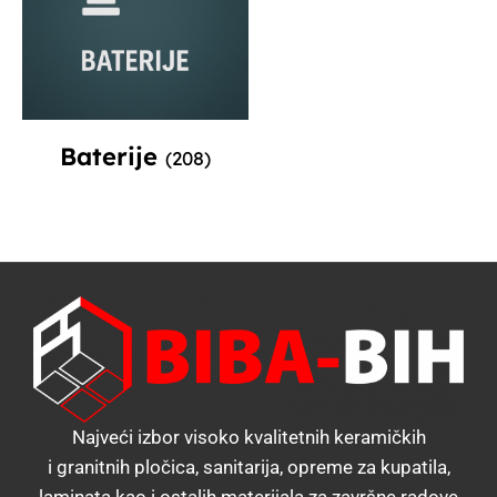
Baterije
(208)
Najveći izbor visoko kvalitetnih keramičkih
i granitnih pločica, sanitarija, opreme za kupatila,
laminata kao i ostalih materijala za završne radove