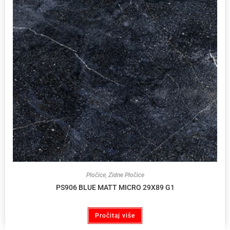
Pločice
,
Zidne Pločice
PS906 BLUE MATT MICRO 29X89 G1
Pročitaj više