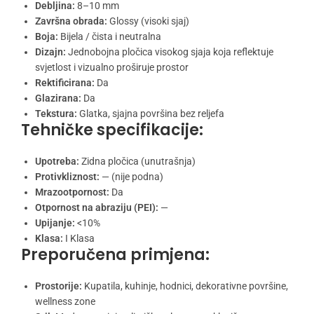
Debljina:
8–10 mm
Završna obrada:
Glossy (visoki sjaj)
Boja:
Bijela / čista i neutralna
Dizajn:
Jednobojna pločica visokog sjaja koja reflektuje
svjetlost i vizualno proširuje prostor
Rektificirana:
Da
Glazirana:
Da
Tekstura:
Glatka, sjajna površina bez reljefa
Tehničke specifikacije:
Upotreba:
Zidna pločica (unutrašnja)
Protivkliznost:
— (nije podna)
Mrazootpornost:
Da
Otpornost na abraziju (PEI):
—
Upijanje:
<10%
Klasa:
I Klasa
Preporučena primjena:
Prostorije:
Kupatila, kuhinje, hodnici, dekorativne površine,
wellness zone