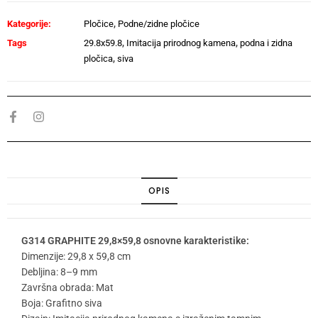
Kategorije:
Pločice
,
Podne/zidne pločice
Tags
29.8x59.8
,
Imitacija prirodnog kamena
,
podna i zidna
pločica
,
siva
OPIS
G314 GRAPHITE 29,8×59,8 osnovne karakteristike:
Dimenzije: 29,8 x 59,8 cm
Debljina: 8–9 mm
Završna obrada: Mat
Boja: Grafitno siva