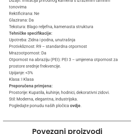
Dizajn: Imitacija prirodnog kamena s izraženim tamnim
tonovima
Rektificirana: Ne
Glazirana: Da
Tekstura: Blago reljefna, kamenasta struktura
Tehničke specifikacije:
Upotreba: Zidna i podna, unutrašnja
Protivkliznost: R9 – standardna otpornost
Mrazootpornost: Da
Otpornost na abraziju (PEI): PEI 3 – umjerena otpornost za
prostore srednje frekvencije.
Upijanje: <3%
Klasa: I Klasa
Preporučena primjena:
Prostorije: Kupatila, kuhinje, hodnici, dekorativni zidovi.
Stil: Moderna, elegantna, industrijska.
Pogledajte ponudu naših pločica
ovdje
.
Povezani proizvodi